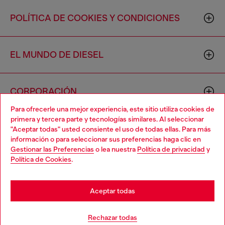
POLÍTICA DE COOKIES Y CONDICIONES
EL MUNDO DE DIESEL
CORPORACIÓN
Para ofrecerle una mejor experiencia, este sitio utiliza cookies de
primera y tercera parte y tecnologías similares. Al seleccionar
"Aceptar todas" usted consiente el uso de todas ellas. Para más
información o para seleccionar sus preferencias haga clic en
Gestionar las Preferencias
o lea nuestra
Política de privacidad
y
Política de Cookies
.
Country: US
Language: ES
Aceptar todas
Copyright © 2026 Diesel SpA - Todos los derechos reservados -
VAT 00642650246 -
v10.9.10
Rechazar todas
No vendas ni compartas mi información personal