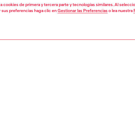
liza cookies de primera y tercera parte y tecnologías similares. Al selec
r sus preferencias haga clic en
Gestionar las Preferencias
o lea nuestra
1 | 4
orios
gafas
gafas
PCIÓN
ción del producto
eométricas de estilo aviador en acetato con cristales
tes. Las patillas se adornan con detalles metálicos en
, que recuerdan al estilo industrial de Diesel.
032200LEN