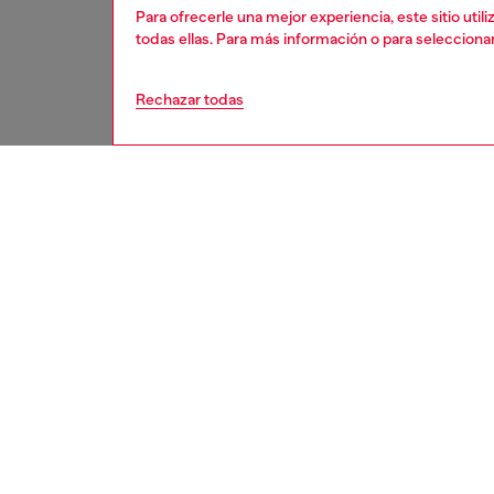
Para ofrecerle una mejor experiencia, este sitio uti
todas ellas. Para más información o para selecciona
Rechazar todas
mujer
acces
DESCRI
Descrip
Gafas g
envolven
diagonal
ID: DM