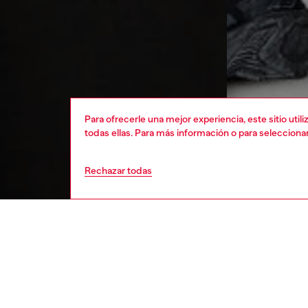
Para ofrecerle una mejor experiencia, este sitio uti
todas ellas. Para más información o para selecciona
Rechazar todas
hombre
rop
DESCRI