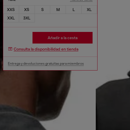
XXS
XS
S
M
L
XL
XXL
3XL
Añadir a la cesta
Consulta la disponibilidad en tienda
Entrega y devoluciones gratuitas para miembros