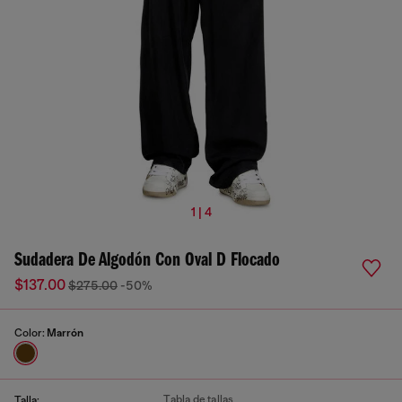
1 | 4
Sudadera De Algodón Con Oval D Flocado
$137.00
$275.00
-50%
Color:
Marrón
Tabla de tallas
Talla: