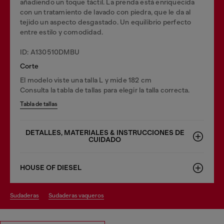
añadiendo un toque táctil. La prenda está enriquecida
con un tratamiento de lavado con piedra, que le da al
tejido un aspecto desgastado. Un equilibrio perfecto
entre estilo y comodidad.
ID: A130510DMBU
Corte
El modelo viste una talla L y mide 182 cm
Consulta la tabla de tallas para elegir la talla correcta.
Tabla de tallas
DETALLES, MATERIALES & INSTRUCCIONES DE
CUIDADO
HOUSE OF DIESEL
sudaderas
sudaderas vaqueros