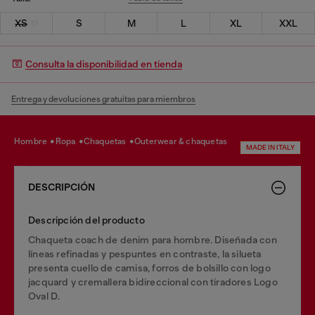
XS
S
M
L
XL
XXL
Consulta la disponibilidad en tienda
Entrega y devoluciones gratuitas para miembros
hombre
ropa
chaquetas
outerwear & chaquetas
MADE IN ITALY
DESCRIPCIÓN
Descripción del producto
Chaqueta coach de denim para hombre. Diseñada con
líneas refinadas y pespuntes en contraste, la silueta
presenta cuello de camisa, forros de bolsillo con logo
jacquard y cremallera bidireccional con tiradores Logo
Oval D.