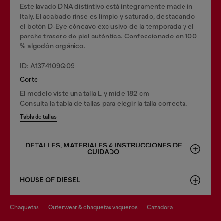
Este lavado DNA distintivo está íntegramente made in
Italy. El acabado rinse es limpio y saturado, destacando
el botón D‑Eye cóncavo exclusivo de la temporada y el
parche trasero de piel auténtica. Confeccionado en 100
% algodón orgánico.
ID: A1374109Q09
Corte
El modelo viste una talla L y mide 182 cm
Consulta la tabla de tallas para elegir la talla correcta.
Tabla de tallas
DETALLES, MATERIALES & INSTRUCCIONES DE
CUIDADO
HOUSE OF DIESEL
chaquetas
outerwear & chaquetas vaqueros
cazadora