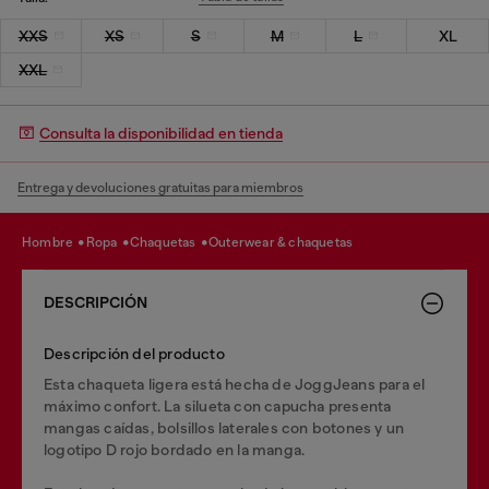
XXS
XS
S
M
L
XL
XXL
Consulta la disponibilidad en tienda
Entrega y devoluciones gratuitas para miembros
hombre
ropa
chaquetas
outerwear & chaquetas
DESCRIPCIÓN
Descripción del producto
Esta chaqueta ligera está hecha de JoggJeans para el
máximo confort. La silueta con capucha presenta
mangas caídas, bolsillos laterales con botones y un
logotipo D rojo bordado en la manga.