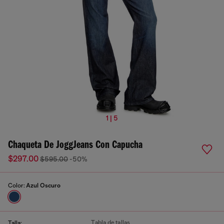
1 | 5
Chaqueta De JoggJeans Con Capucha
$297.00
$595.00
-50%
Color:
Azul Oscuro
Tabla de tallas
Talla: