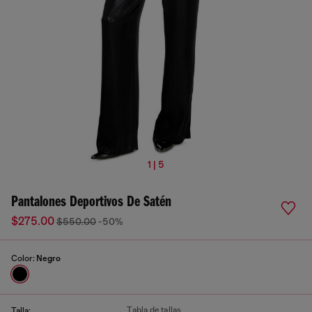
1 | 5
Pantalones Deportivos De Satén
$275.00
$550.00
-50%
Color:
Negro
Tabla de tallas
Talla: