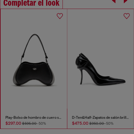
Completar el look
Play-Bolso de hombro de cuero semibrillante
D-Ten&Half-Zapatos de salón brillantes con tacón curvado
$297.00
$475.00
$595.00
-50%
$950.00
-50%