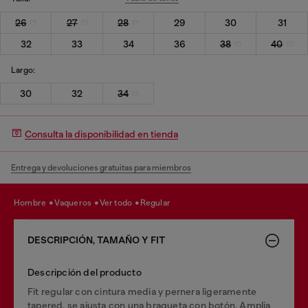
26
27
28
29
30
31
32
33
34
36
38
40
Largo:
30
32
34
Consulta la disponibilidad en tienda
Entrega y devoluciones gratuitas para miembros
hombre
vaqueros
ver todo
regular
DESCRIPCIÓN, TAMAÑO Y FIT
Descripción del producto
Fit regular con cintura media y pernera ligeramente
tapered, se ajusta con una bragueta con botón. Amplia