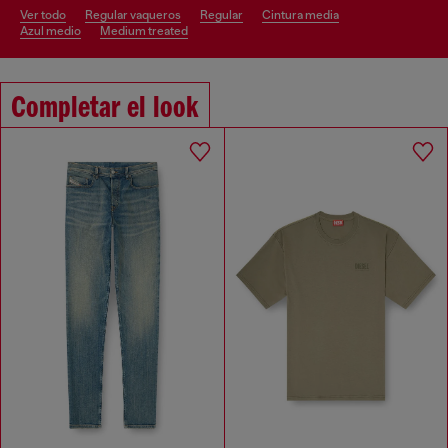
ver todo
regular vaqueros
regular
cintura media
azul medio
medium treated
Completar el look