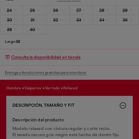
24
25
26
27
28
29
30
31
32
33
34
36
38
40
Largo:
32
Consulta la disponibilidad en tienda
Entrega y devoluciones gratuitas para miembros
hombre
vaqueros
ver todo
relaxed
DESCRIPCIÓN, TAMAÑO Y FIT
Descripción del producto
Modelo relaxed con cintura regular y corte recto.
El lavado oscuro gris-negro está hecho de denim fijo.