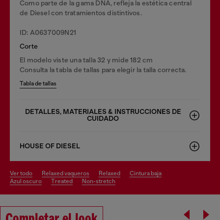
Como parte de la gama DNA, refleja la estética central
de Diesel con tratamientos distintivos.
ID: A0637009N21
Corte
El modelo viste una talla 32 y mide 182 cm
Consulta la tabla de tallas para elegir la talla correcta.
Tabla de tallas
DETALLES, MATERIALES & INSTRUCCIONES DE
CUIDADO
HOUSE OF DIESEL
ver todo
relaxed vaqueros
relaxed
cintura baja
azul oscuro
treated
non-stretch
Completar el look