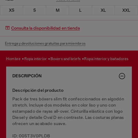
XS
S
M
L
XL
XXL
Consulta la disponibilidad en tienda
Entrega y devoluciones gratuitas para miembros
hombre
ropa interior
boxers and briefs
ropa interior y bañadores
DESCRIPCIÓN
Descripción del producto
Pack de tres bóxers slim fit confeccionados en algodón
stretch. Incluye dos modelos en color liso y uno con
estampado de rayas all-over. Cinturilla elástica con logo
Diesel y detalle Oval D en contraste. Las costuras planas
ofrecen un acabado suave.
ID: 00ST3V0PLDB