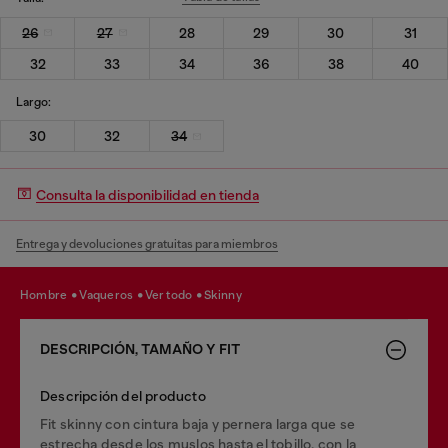
26
27
28
29
30
31
32
33
34
36
38
40
Largo:
30
32
34
Consulta la disponibilidad en tienda
Entrega y devoluciones gratuitas para miembros
hombre
vaqueros
ver todo
skinny
DESCRIPCIÓN, TAMAÑO Y FIT
Descripción del producto
Fit skinny con cintura baja y pernera larga que se
estrecha desde los muslos hasta el tobillo, con la