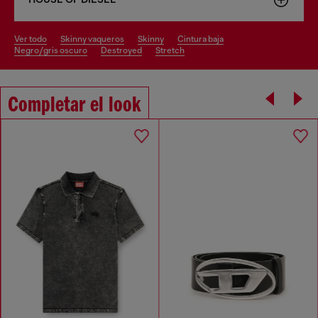
ver todo
skinny vaqueros
skinny
cintura baja
negro/gris oscuro
destroyed
stretch
Completar el look