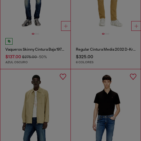
Vaqueros Skinny Cintura Baja 1979 Sleenker
Regular Cintura Media 2032 D-Krooley-BW Joggjeans®
$137.00
$325.00
$275.00
-50%
AZUL OSCURO
6 COLORES