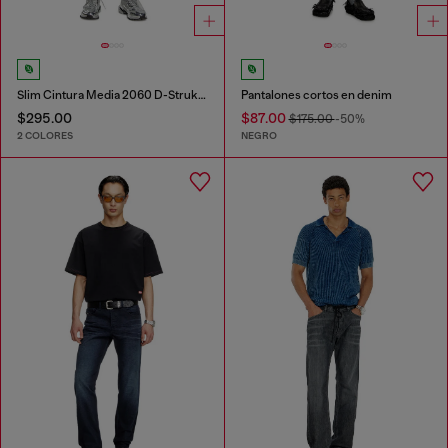
Slim Cintura Media 2060 D-Strukt Joggjeans®
Pantalones cortos en denim
$295.00
$87.00
$175.00
-50%
2 COLORES
NEGRO