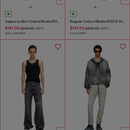
Vaqueros Slim Cintura Media 2019 D-Strukt
Regular Cintura Media 2032 D-Krooley Joggjeans®
$147.00
$147.00
$295.00
-50%
$295.00
-50%
AZUL OSCURO
5 COLORES