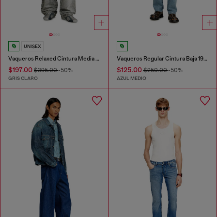
UNISEX
Vaqueros Relaxed Cintura Media 1997 D-Enim-M
Vaqueros Regular Cintura Baja 1985 Larkee
$197.00
$125.00
$395.00
-50%
$250.00
-50%
GRIS CLARO
AZUL MEDIO