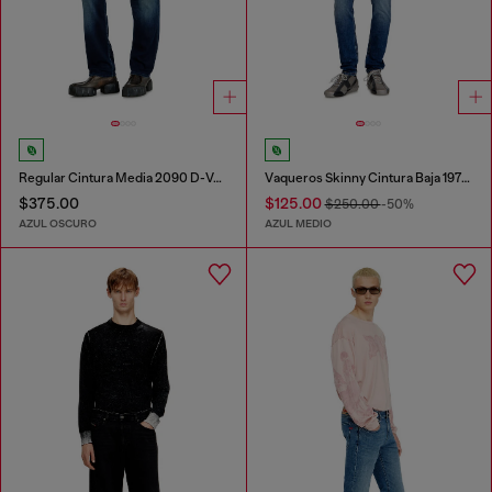
Regular Cintura Media 2090 D-Veekley Joggjeans®
Vaqueros Skinny Cintura Baja 1979 Sleenker
$375.00
$125.00
$250.00
-50%
AZUL OSCURO
AZUL MEDIO