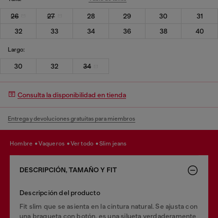
26
27
28
29
30
31
32
33
34
36
38
40
Largo:
30
32
34
Consulta la disponibilidad en tienda
Entrega y devoluciones gratuitas para miembros
hombre
vaqueros
ver todo
slim jeans
DESCRIPCIÓN, TAMAÑO Y FIT
Descripción del producto
Fit slim que se asienta en la cintura natural. Se ajusta con
una bragueta con botón, es una silueta verdaderamente