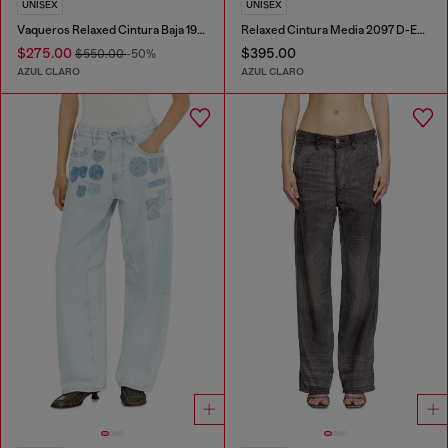
UNISEX
UNISEX
Vaqueros Relaxed Cintura Baja 1996 D-Sire
Relaxed Cintura Media 2097 D-Enim-M Joggjeans®
$275.00
$395.00
$550.00
-50%
AZUL CLARO
AZUL CLARO