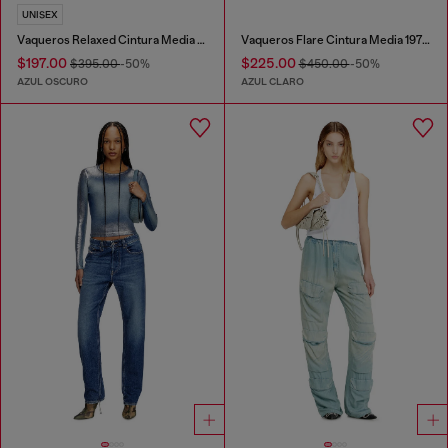
UNISEX
Vaqueros Relaxed Cintura Media 1997 D-Enim-M
Vaqueros Flare Cintura Media 1978 D-Akemi
$197.00
$225.00
$395.00
-50%
$450.00
-50%
AZUL OSCURO
AZUL CLARO