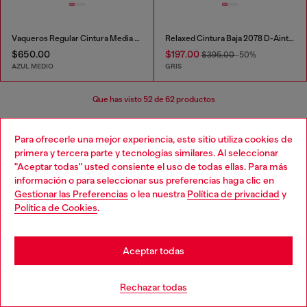
Vaqueros Regular Cintura Media D-Heel
Relaxed Cintura Baja 2078 D-Ainty Joggjeans®
$650.00
$197.00
$395.00
-50%
AZUL MEDIO
GRIS
Que has visto
52
de 62 productos
Cargar más
Para ofrecerle una mejor experiencia, este sitio utiliza cookies de
primera y tercera parte y tecnologías similares. Al seleccionar
"Aceptar todas" usted consiente el uso de todas ellas. Para más
información o para seleccionar sus preferencias haga clic en
Regístrese para recibir actualizaciones y
Gestionar las Preferencias
o lea nuestra
Política de privacidad
y
promociones por correo electrónico
Política de Cookies
.
Podrás ver los lanzamientos de nuestras colecciones y
promociones.
Aceptar todas
Dirección de correo electrónico*
Rechazar todas
Hombres
Mujeres
No especificado