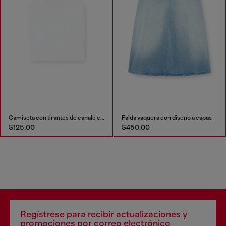
miseta con tirantes de canalé con Oval D
Falda vaquera con diseño a capas
D-Ten&Half -
$450.00
$675.00
Regístrese para recibir actualizaciones y
promociones por correo electrónico