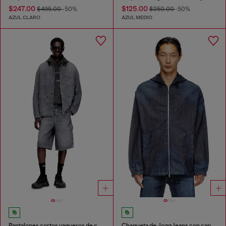
$247.00
$125.00
$495.00
-50%
$250.00
-50%
AZUL CLARO
AZUL MEDIO
Pantalones cortos vaqueros de corte relajado
Chaqueta de JoggJeans con capucha