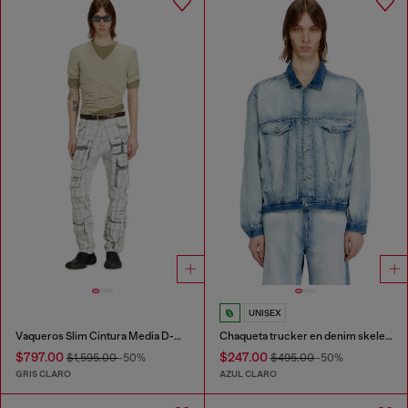
UNISEX
Vaqueros Slim Cintura Media D-DAREK
Chaqueta trucker en denim skeleton de lavado oscuro medio-claro
$797.00
$247.00
$1,595.00
-50%
$495.00
-50%
GRIS CLARO
AZUL CLARO