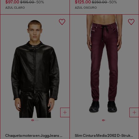
$97.00
$125.00
$195.00
-50%
$250.00
-50%
AZUL CLARO
AZUL OSCURO
Chaqueta motera en JoggJeans con revestimiento brillante
Slim Cintura Media 2062 D-Strukt Joggjeans®