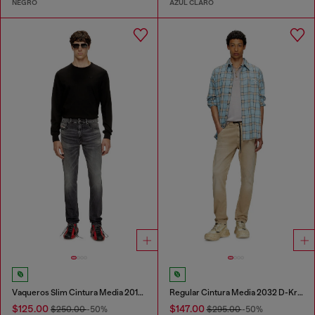
NEGRO
AZUL CLARO
Vaqueros Slim Cintura Media 2019 D-Strukt
Regular Cintura Media 2032 D-Krooley Joggjeans®
$125.00
$147.00
$250.00
-50%
$295.00
-50%