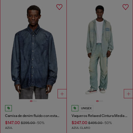
UNISEX
Camisa de denim fluido con estampado Príncipe de Gales
Vaqueros Relaxed Cintura Media D-Pari
$147.00
$247.00
$295.00
-50%
$495.00
-50%
AZUL
AZUL CLARO