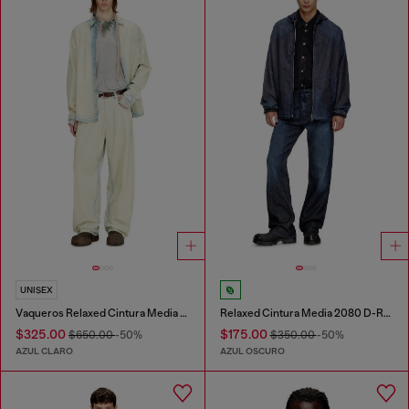
UNISEX
Vaqueros Relaxed Cintura Media 1997 D-Enim-M
Relaxed Cintura Media 2080 D-Reel Joggjeans®
$325.00
$175.00
$650.00
-50%
$350.00
-50%
AZUL CLARO
AZUL OSCURO