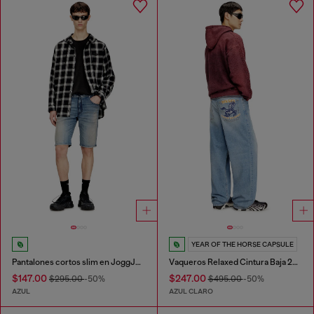
YEAR OF THE HORSE CAPSULE
Pantalones cortos slim en JoggJeans limpio
Vaqueros Relaxed Cintura Baja 2001 D-Macro
$147.00
$247.00
$295.00
-50%
$495.00
-50%
AZUL
AZUL CLARO