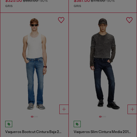
$325.00
$387.00
$650.00
-50%
$775.00
-50%
GRIS
GRIS
Vaqueros Bootcut Cintura Baja 2007 Zatiny
Vaqueros Slim Cintura Media 2019 D-Strukt