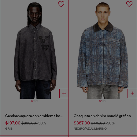
Camisa vaquera con emblema bordado
Chaqueta en denim bouclé gráfico
$197.00
$387.00
$395.00
-50%
$775.00
-50%
GRIS
NEGRO/AZUL MARINO