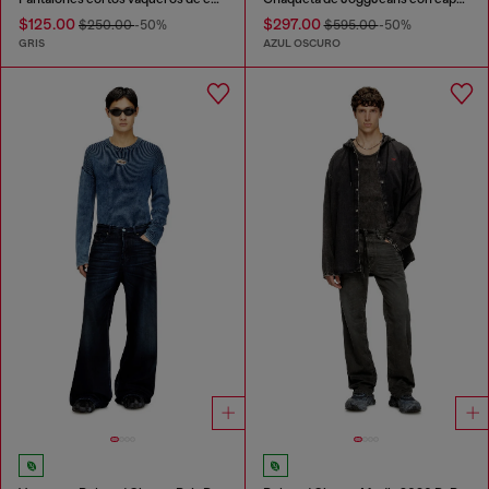
$125.00
$297.00
$250.00
-50%
$595.00
-50%
GRIS
AZUL OSCURO