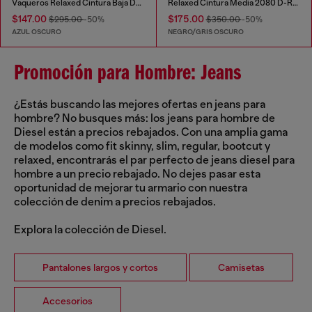
Vaqueros Relaxed Cintura Baja D-Rise
Relaxed Cintura Media 2080 D-Reel Joggjeans®
$147.00
$175.00
$295.00
-50%
$350.00
-50%
AZUL OSCURO
NEGRO/GRIS OSCURO
Promoción para Hombre: Jeans
¿Estás buscando las mejores ofertas en jeans para
hombre? No busques más: los jeans para hombre de
Diesel están a precios rebajados. Con una amplia gama
de modelos como fit skinny, slim, regular, bootcut y
relaxed, encontrarás el par perfecto de jeans diesel para
hombre a un precio rebajado. No dejes pasar esta
oportunidad de mejorar tu armario con nuestra
colección de denim a precios rebajados.
Explora la colección de Diesel.
Pantalones largos y cortos
Camisetas
Accesorios