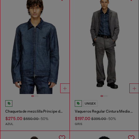
UNISEX
Chaqueta de mezclilla Príncipe de Gales
Vaqueros Regular Cintura Media D-Phant-chino
$275.00
$197.00
$550.00
-50%
$395.00
-50%
AZUL
GRIS