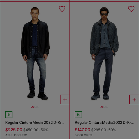
Regular Cintura Media 2032 D-Krooley Joggjeans®
Regular Cintura Media 2032 D-Krooley Joggjeans®
$225.00
$147.00
$450.00
-50%
$295.00
-50%
AZUL OSCURO
5 COLORES