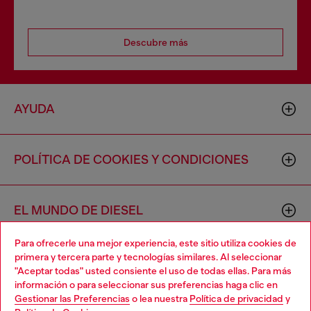
Descubre más
AYUDA
POLÍTICA DE COOKIES Y CONDICIONES
EL MUNDO DE DIESEL
Para ofrecerle una mejor experiencia, este sitio utiliza cookies de
primera y tercera parte y tecnologías similares. Al seleccionar
CORPORACIÓN
"Aceptar todas" usted consiente el uso de todas ellas. Para más
información o para seleccionar sus preferencias haga clic en
Gestionar las Preferencias
o lea nuestra
Política de privacidad
y