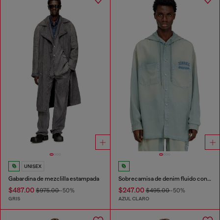
UNISEX
Gabardina de mezclilla estampada
Sobrecamisa de denim fluido con efecto suciedad
$487.00
$247.00
$975.00
-50%
$495.00
-50%
GRIS
AZUL CLARO