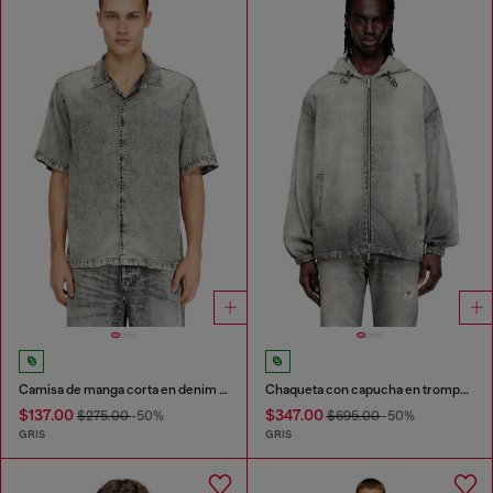
Camisa de manga corta en denim fluido tratado
Chaqueta con capucha en trompe l'oeil JoggJeans
$137.00
$347.00
$275.00
-50%
$695.00
-50%
GRIS
GRIS