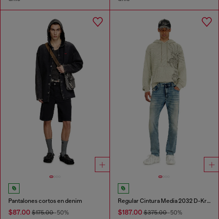
Pantalones cortos en denim
Regular Cintura Media 2032 D-Krooley Joggjeans®
$87.00
$187.00
$175.00
-50%
$375.00
-50%