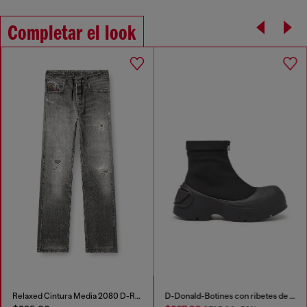
Completar el look
Relaxed Cintura Media 2080 D-Reel Joggjeans®
D-Donald-Botines con ribetes de goma