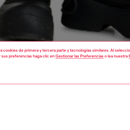
liza cookies de primera y tercera parte y tecnologías similares. Al selec
r sus preferencias haga clic en
Gestionar las Preferencias
o lea nuestra
1 | 5
a
chaquetas
PCIÓN