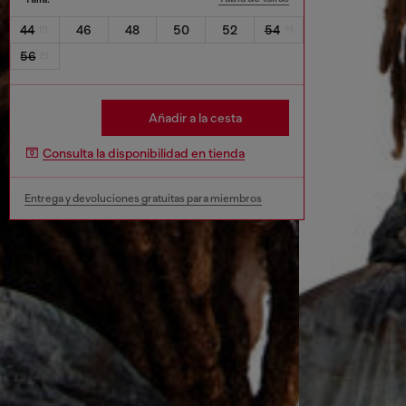
44
46
48
50
52
54
56
Añadir a la cesta
Consulta la disponibilidad en tienda
Entrega y devoluciones gratuitas para miembros