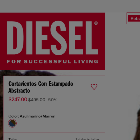
Reba
Cortavientos Con Estampado
Abstracto
$247.00
$495.00
-50%
Color:
Azul marino/Marrón
Tabla de tallas
Talla: