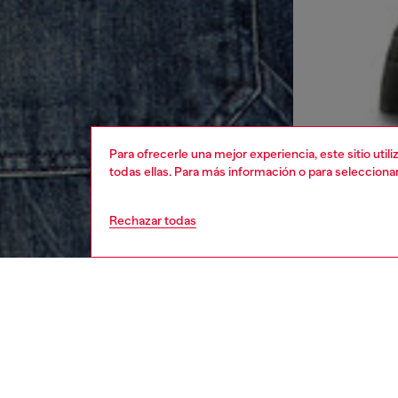
Para ofrecerle una mejor experiencia, este sitio uti
todas ellas. Para más información o para selecciona
Rechazar todas
hombre
rop
DESCRI