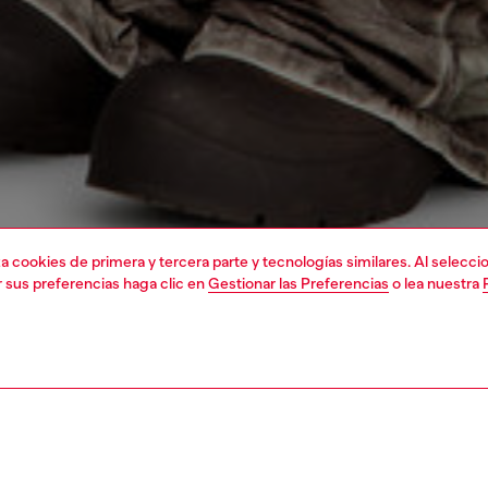
liza cookies de primera y tercera parte y tecnologías similares. Al selec
r sus preferencias haga clic en
Gestionar las Preferencias
o lea nuestra
1 | 7
chaquetas
outerwear & chaquetas