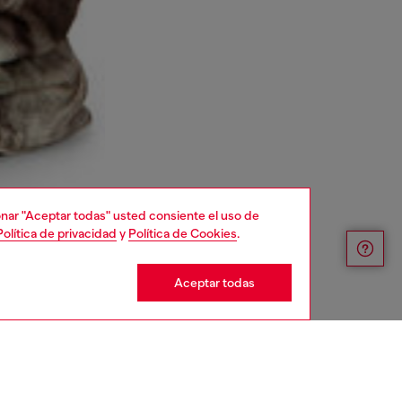
cionar "Aceptar todas" usted consiente el uso de
Política de privacidad
y
Política de Cookies
.
Aceptar todas
DIESEL X THUG CLUB