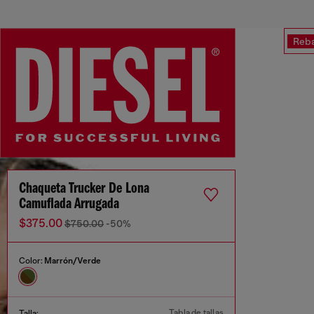
Reba
Chaqueta Trucker De Lona
Camuflada Arrugada
$375.00
$750.00
-50%
Color:
Marrón/Verde
Tabla de tallas
Talla: