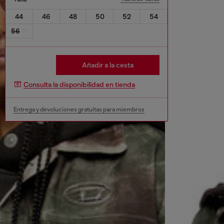
44
46
48
50
52
54
56
Añadir a la cesta
Consulta la disponibilidad en tienda
Entrega y devoluciones gratuitas para miembros