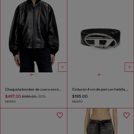
Chaqueta bomber de cuero encerado
Cinturón 4 cm de piel con hebilla ovalada D
$497.00
$195.00
$995.00
-50%
NEGRO
NEGRO