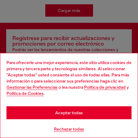
Cargar más
Regístrese para recibir actualizaciones y
promociones por correo electrónico
Podrás ver los lanzamientos de nuestras colecciones y
promociones.
Para ofrecerle una mejor experiencia, este sitio utiliza cookies de
primera y tercera parte y tecnologías similares. Al seleccionar
Dirección de correo electrónico*
"Aceptar todas" usted consiente el uso de todas ellas. Para más
información o para seleccionar sus preferencias haga clic en
Hombres
Mujeres
No especificado
Gestionar las Preferencias
o lea nuestra
Política de privacidad
y
Política de Cookies
.
Regístrate ahora
Aceptar todas
Rechazar todas