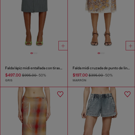
Falda lápiz midi entallada con tiras estilo biker
Falda midi cruzada de punto de lino con estampado floral
$497.00
$197.00
$995.00
-50%
$395.00
-50%
GRIS
MARRÓN