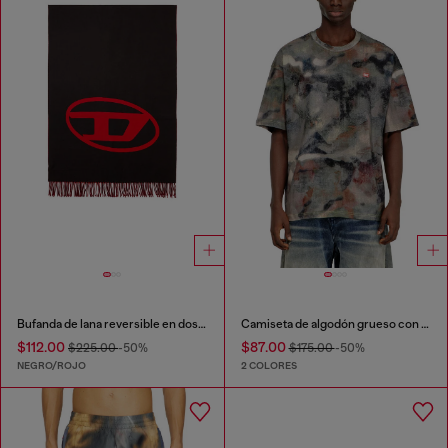
Bufanda de lana reversible en dos tonos
Camiseta de algodón grueso con estampado de camuflaje
$112.00
$87.00
$225.00
-50%
$175.00
-50%
NEGRO/ROJO
2 COLORES