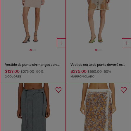
Vestido de punto sin mangas con efecto de capas
Vestido corto de punto devoré estampado
$137.00
$275.00
$275.00
-50%
$550.00
-50%
2 COLORES
MARRÓN CLARO