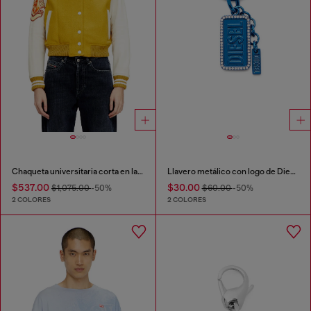
Chaqueta universitaria corta en lana y cuero
Llavero metálico con logo de Diesel y cristales.
$537.00
$30.00
$1,075.00
-50%
$60.00
-50%
2 COLORES
2 COLORES