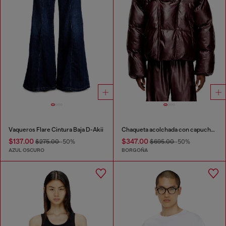
Vaqueros Flare Cintura Baja D-Akii
Chaqueta acolchada con capucha en burgundy
$137.00
$347.00
$275.00
-50%
$695.00
-50%
AZUL OSCURO
BORGOÑA