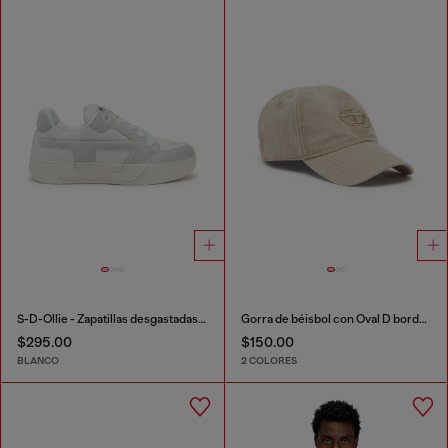
S-D-Ollie - Zapatillas desgastadas de piel y ante
Gorra de béisbol con Oval D bordado
$295.00
$150.00
BLANCO
2 COLORES