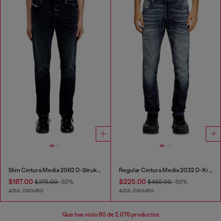
Slim Cintura Media 2062 D-Strukt Joggjeans®
Regular Cintura Media 2032 D-Krooley Joggjeans®
$187.00
$225.00
$375.00
-50%
$450.00
-50%
AZUL OSCURO
AZUL OSCURO
Que has visto
60
de 2.076 productos