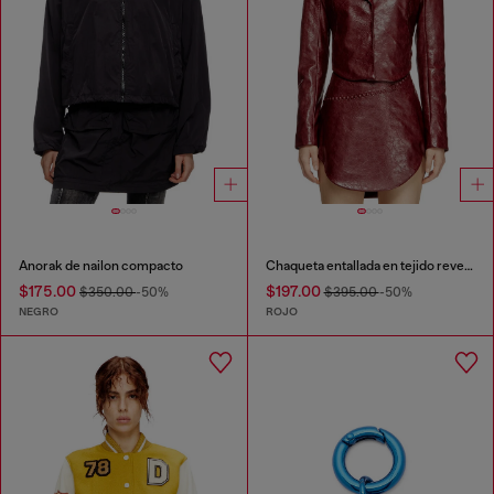
Anorak de nailon compacto
Chaqueta entallada en tejido revestido
$175.00
$197.00
$350.00
-50%
$395.00
-50%
NEGRO
ROJO