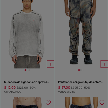
Sudadera de algodón con spray de color
Pantalones cargo en tejido estampado
$112.00
$197.00
$225.00
-50%
$395.00
-50%
GRIS/BLANCO
VERDE MILITAR