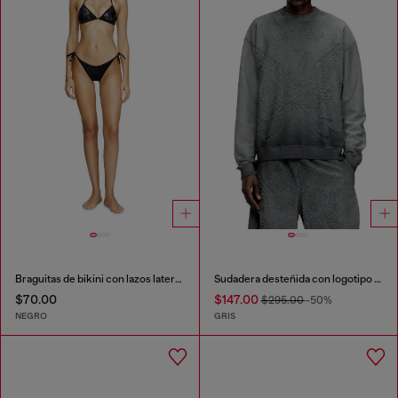
Braguitas de bikini con lazos laterales y logotipo en la parte trasera
Sudadera desteñida con logotipo Phoenix devoré
$70.00
$147.00
$295.00
-50%
NEGRO
GRIS