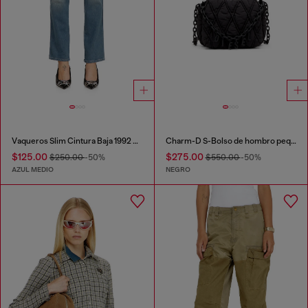
Vaqueros Slim Cintura Baja 1992 D-Jiann
Charm-D S-Bolso de hombro pequeño de nailon acolchado
$125.00
$275.00
$250.00
-50%
$550.00
-50%
AZUL MEDIO
NEGRO