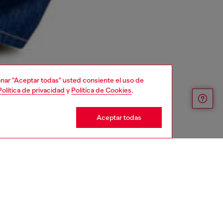
cionar "Aceptar todas" usted consiente el uso de
Política de privacidad
y
Política de Cookies
.
Aceptar todas