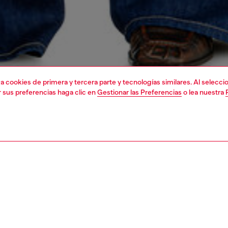
liza cookies de primera y tercera parte y tecnologías similares. Al selec
r sus preferencias haga clic en
Gestionar las Preferencias
o lea nuestra
1 | 6
shoulder bags
PCIÓN