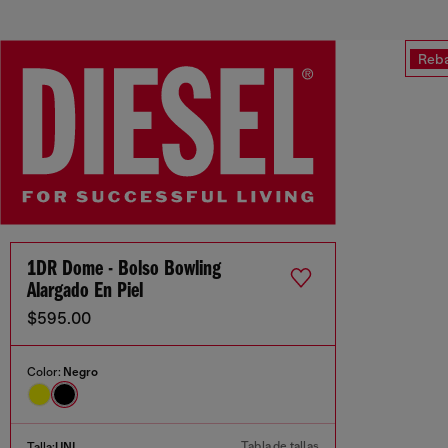
Reba
1DR Dome - Bolso Bowling
Alargado En Piel
$595.00
Color:
Negro
Tabla de tallas
Talla:
UNI