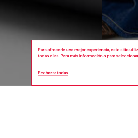
Para ofrecerle una mejor experiencia, este sitio uti
todas ellas. Para más información o para selecciona
Rechazar todas
mujer
bolsas
DESCRI