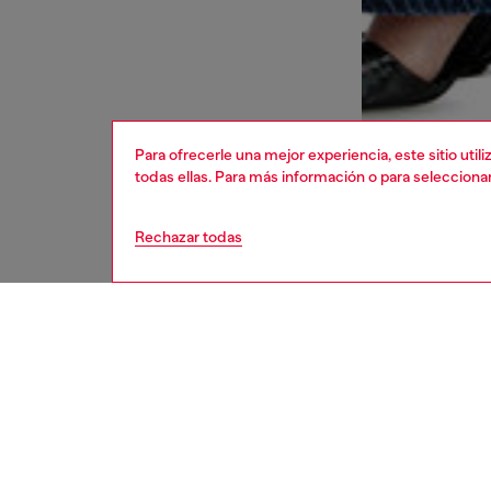
Para ofrecerle una mejor experiencia, este sitio uti
todas ellas. Para más información o para selecciona
Rechazar todas
mujer
bolsas
DESCRI
Descrip