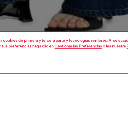
liza cookies de primera y tercera parte y tecnologías similares. Al selec
r sus preferencias haga clic en
Gestionar las Preferencias
o lea nuestra
1 | 7
shoulder bags
PCIÓN
ción del producto