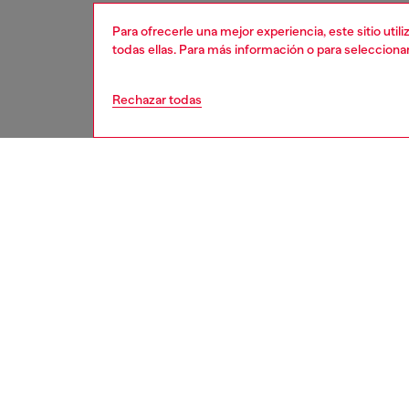
Para ofrecerle una mejor experiencia, este sitio uti
todas ellas. Para más información o para selecciona
Rechazar todas
mujer
bolsas
DESCRI
Descrip
Confecc
caracter
relajada
arrugad
cabello 