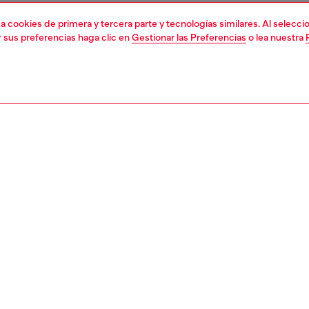
liza cookies de primera y tercera parte y tecnologías similares. Al selec
r sus preferencias haga clic en
Gestionar las Preferencias
o lea nuestra
1 | 6
shoulder bags
PCIÓN
ción del producto
ionado en denim azul lavado con efecto desgastado
ístico, este bolso se distingue por una silueta hobo
, fruncida a lo largo de la cremallera para un motivo
o. Suave y espacioso, está adornado con una pinza para el
sujeta de manera juguetona al asa. El asa se extiende en