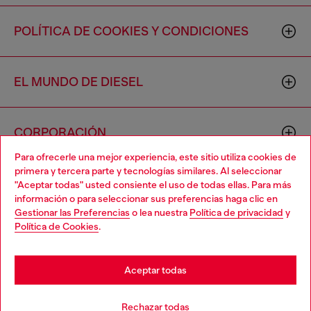
POLÍTICA DE COOKIES Y CONDICIONES
EL MUNDO DE DIESEL
CORPORACIÓN
Para ofrecerle una mejor experiencia, este sitio utiliza cookies de
primera y tercera parte y tecnologías similares. Al seleccionar
"Aceptar todas" usted consiente el uso de todas ellas. Para más
información o para seleccionar sus preferencias haga clic en
Gestionar las Preferencias
o lea nuestra
Política de privacidad
y
Política de Cookies
.
Country: US
Language: ES
Aceptar todas
Copyright © 2026 Diesel SpA - Todos los derechos reservados -
VAT 00642650246 -
v10.9.10
Rechazar todas
No vendas ni compartas mi información personal