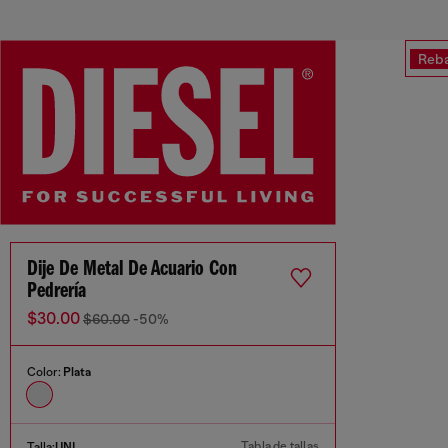
Reba
Dije De Metal De Acuario Con
Pedrería
$30.00
$60.00
-50%
Color:
Plata
Tabla de tallas
Talla:
UNI