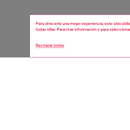
Para ofrecerle una mejor experiencia, este sitio uti
todas ellas. Para más información o para selecciona
Rechazar todas
mujer
acces
DESCRI
Descrip
Charm e
decorad
mosquet