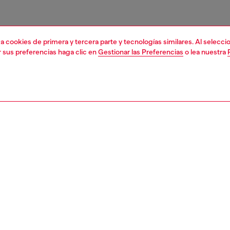
liza cookies de primera y tercera parte y tecnologías similares. Al selec
r sus preferencias haga clic en
Gestionar las Preferencias
o lea nuestra
1 | 3
orios
otros accesorios
women's charms and keychains
PCIÓN
ción del producto
n metal pulido con forma del signo zodiacal Acuario,
o con piedras de imitación. Completo con un práctico
ón, se puede utilizar tanto como llavero como adorno