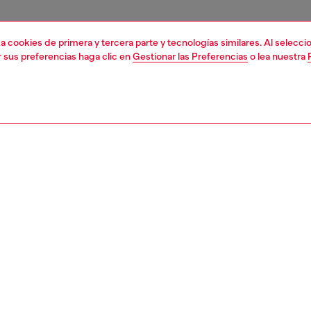
liza cookies de primera y tercera parte y tecnologías similares. Al selec
r sus preferencias haga clic en
Gestionar las Preferencias
o lea nuestra
1 | 5
orios
otros accesorios
women's charms and keychains
PCIÓN
ción del producto
este charm en cualquier bolso para un toque instantáneo
onalidad. El charm está elaborado en PU brillante con
e rana y un acabado suave y esponjoso.