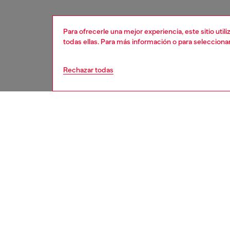
Para ofrecerle una mejor experiencia, este sitio uti
todas ellas. Para más información o para selecciona
Rechazar todas
mujer
acces
DESCRI
Descrip
Coloca 
de pers
forma d