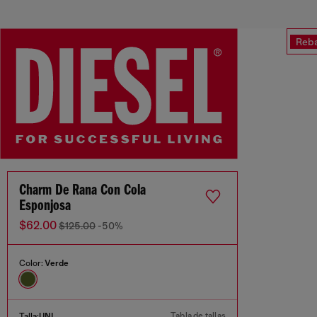
Reba
Charm De Rana Con Cola
Esponjosa
$62.00
$125.00
-50%
Color:
Verde
Tabla de tallas
Talla:
UNI