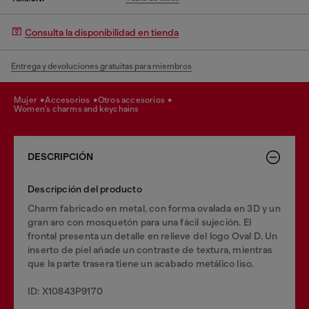
Consulta la disponibilidad en tienda
Entrega y devoluciones gratuitas para miembros
mujer
accesorios
otros accesorios
women's charms and keychains
DESCRIPCIÓN
Descripción del producto
Charm fabricado en metal, con forma ovalada en 3D y un
gran aro con mosquetón para una fácil sujeción. El
frontal presenta un detalle en relieve del logo Oval D. Un
inserto de piel añade un contraste de textura, mientras
que la parte trasera tiene un acabado metálico liso.
ID: X10843P9170