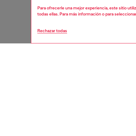
Para ofrecerle una mejor experiencia, este sitio uti
todas ellas. Para más información o para selecciona
Rechazar todas
hombre
zap
DESCRI
Descrip
Zapatill
textiles
forma l
entresu
gráfica 