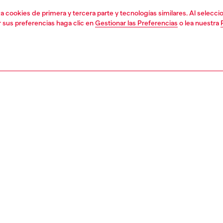
liza cookies de primera y tercera parte y tecnologías similares. Al selec
r sus preferencias haga clic en
Gestionar las Preferencias
o lea nuestra
1 | 6
atos
zapatillas
PCIÓN
ción del producto
as de hombre en piel y ante multicolor, con inserciones
 y puntera de goma que envuelve la parte superior. La
igeramente cuadrada de la puntera se combina con una
ela de EVA para aportar mayor ligereza. Destaca la textura
de la suela, que sobresale en la parte delantera.