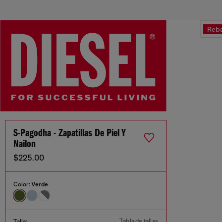
Reba
S-Pagodha - Zapatillas De Piel Y
Nailon
$225.00
Color:
Verde
Tabla de tallas
Talla: