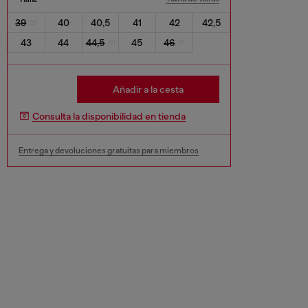
39
40
40,5
41
42
42,5
43
44
44,5
45
46
Añadir a la cesta
Consulta la disponibilidad en tienda
Entrega y devoluciones gratuitas para miembros