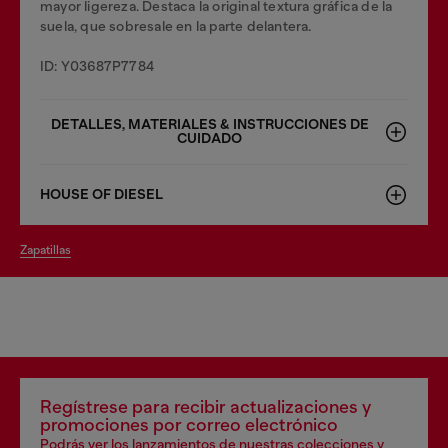
mayor ligereza. Destaca la original textura gráfica de la
suela, que sobresale en la parte delantera.
ID: Y03687P7784
DETALLES, MATERIALES & INSTRUCCIONES DE
CUIDADO
HOUSE OF DIESEL
zapatillas
Regístrese para recibir actualizaciones y
promociones por correo electrónico
Podrás ver los lanzamientos de nuestras colecciones y