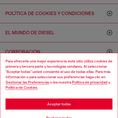
POLÍTICA DE COOKIES Y CONDICIONES
EL MUNDO DE DIESEL
CORPORACIÓN
Para ofrecerle una mejor experiencia, este sitio utiliza cookies de
primera y tercera parte y tecnologías similares. Al seleccionar
"Aceptar todas" usted consiente el uso de todas ellas. Para más
información o para seleccionar sus preferencias haga clic en
Gestionar las Preferencias
o lea nuestra
Política de privacidad
y
Política de Cookies
.
Country: US
Language: ES
Aceptar todas
Copyright © 2026 Diesel SpA - Todos los derechos reservados -
VAT 00642650246 -
v10.9.10
Notificarme cuando esté disponible