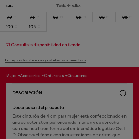
Tabla de tallas
Talla:
70
75
80
85
90
95
100
105
Consulta la disponibilidad en tienda
Entrega y devoluciones gratuitas para miembros
mujer
accesorios
cinturones
cinturones
DESCRIPCIÓN
Descripción del producto
Este cinturón de 4 cm para mujer está confeccionado en
una característica piel encerada marrón y se abrocha
con una hebilla en forma del emblemático logotipo Oval
D. Observa el fondo con incrustaciones de cristal que