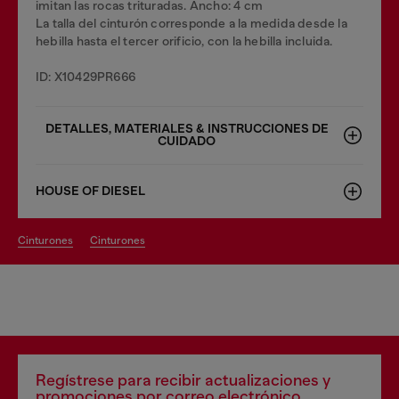
imitan las rocas trituradas. Ancho: 4 cm
La talla del cinturón corresponde a la medida desde la
hebilla hasta el tercer orificio, con la hebilla incluida.
ID: X10429PR666
DETALLES, MATERIALES & INSTRUCCIONES DE
CUIDADO
HOUSE OF DIESEL
cinturones
cinturones
Regístrese para recibir actualizaciones y
promociones por correo electrónico