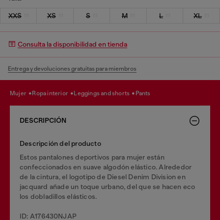
XXS
XS
S
M
L
XL
Consulta la disponibilidad en tienda
Entrega y devoluciones gratuitas para miembros
mujer
ropa interior
leggings and shorts
pants
DESCRIPCIÓN
Descripción del producto
Estos pantalones deportivos para mujer están
confeccionados en suave algodón elástico. Alrededor
de la cintura, el logotipo de Diesel Denim Division en
jacquard añade un toque urbano, del que se hacen eco
los dobladillos elásticos.
ID: A176430NJAP